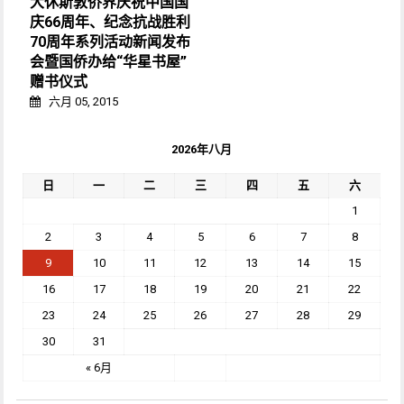
大休斯敦侨界庆祝中国国
庆66周年、纪念抗战胜利
70周年系列活动新闻发布
会暨国侨办给“华星书屋”
赠书仪式
六月 05, 2015
2026年八月
日
一
二
三
四
五
六
1
2
3
4
5
6
7
8
9
10
11
12
13
14
15
16
17
18
19
20
21
22
23
24
25
26
27
28
29
30
31
« 6月