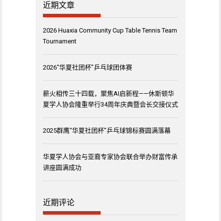
近期文章
2026 Huaxia Community Cup Table Tennis Team
Tournament
2026“华夏社团杯”乒乓球团体赛
薪火相传三十四载，聚焦AI启新程——休斯顿华
夏学人协会隆重举行34周年庆典暨会长交接仪式
2025群鹰“华夏社团杯”乒乓球锦标赛圆满落幕
华夏学人协会与亚裔专家协会联合举办财富传承
讲座圆满成功
近期评论