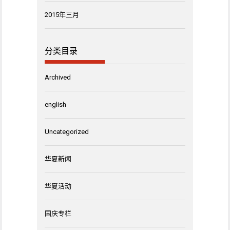
2015年三月
分类目录
Archived
english
Uncategorized
华夏新闻
华夏活动
国庆专栏