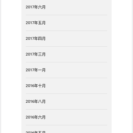
2017年六月
2017年五月
2017年四月
2017年三月
2017年一月
2016年十月
2016年八月
2016年六月
2016年五月