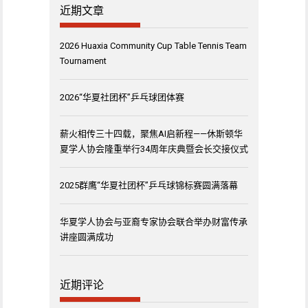
近期文章
2026 Huaxia Community Cup Table Tennis Team
Tournament
2026“华夏社团杯”乒乓球团体赛
薪火相传三十四载，聚焦AI启新程——休斯顿华
夏学人协会隆重举行34周年庆典暨会长交接仪式
2025群鹰“华夏社团杯”乒乓球锦标赛圆满落幕
华夏学人协会与亚裔专家协会联合举办财富传承
讲座圆满成功
近期评论