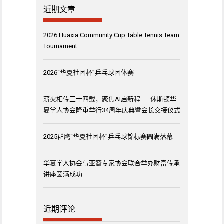
近期文章
2026 Huaxia Community Cup Table Tennis Team
Tournament
2026“华夏社团杯”乒乓球团体赛
薪火相传三十四载，聚焦AI启新程——休斯顿华
夏学人协会隆重举行34周年庆典暨会长交接仪式
2025群鹰“华夏社团杯”乒乓球锦标赛圆满落幕
华夏学人协会与亚裔专家协会联合举办财富传承
讲座圆满成功
近期评论