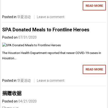
READ MORE
Posted in
华夏活动
Leave a comment
SPA Donated Meals to Frontline Heroes
Posted on
07/31/2020
The Houston Health Department reported that newer COVID-19 cases in
Houston…
READ MORE
Posted in
华夏活动
Leave a comment
捐赠收据
Posted on
04/21/2020