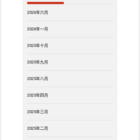
2026年六月
2026年一月
2025年十月
2025年九月
2025年八月
2025年四月
2025年三月
2025年二月