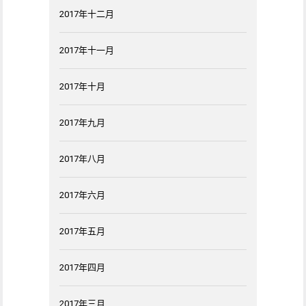
2017年十二月
2017年十一月
2017年十月
2017年九月
2017年八月
2017年六月
2017年五月
2017年四月
2017年三月