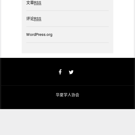
文章
RSS
评论
RSS
WordPress.org
华夏学人协会