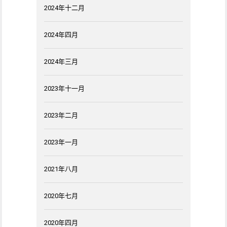
2024年十二月
2024年四月
2024年三月
2023年十一月
2023年二月
2023年一月
2021年八月
2020年七月
2020年四月