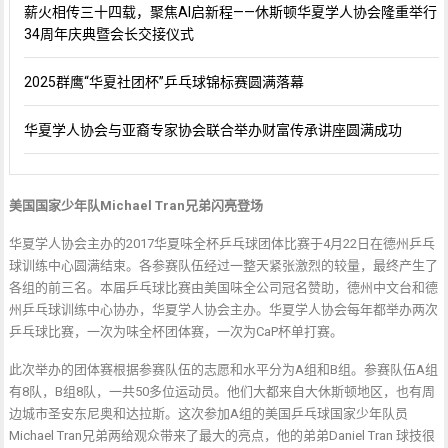
薪火相传三十四载，聚焦AI启新程——休斯顿华夏学人协会隆重举行
34周年庆典暨会长交接仪式
2025群鹰“华夏社团杯”乒乓球锦标赛圆满落幕
华夏学人协会与亚裔专家协会联合举办财富传承讲座圆满成功
美国国家少年队
Michael Tran兄弟闪亮登场
华夏学人协会主办的2017华夏味全杯乒乓球团体比赛于4月22日在德州乒乓
球训练中心圆满结束。各参赛队伍经过一整天紧张激烈的较量，最终产生了
各组的前三名。本届乒乓球比赛由美国味全公司冠名赞助，德州中文台和德
州乒乓球训练中心协办，华夏学人协会主办。华夏学人协会每年都举办两次
乒乓球比赛，一次为味全杯团体赛，一次为CaP杯单打赛。
此次举办的团体赛根据参赛队伍的志愿和水平分为A组和B组。参赛队伍A组
有8队，B组8队，一共50多位运动员。他们大都来自大休斯顿地区，也有周
边城市圣安东尼奥和达拉斯。这次参加A组的美国乒乓球国家少年队员
Michael Tran兄弟两给观众带来了最大的亮点，他的弟弟Daniel Tran 球技很