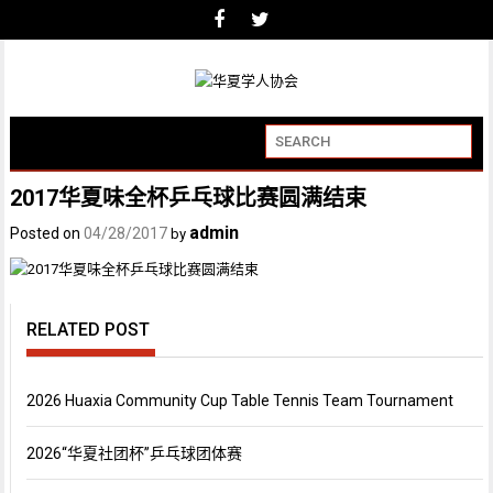
2017华夏味全杯乒乓球比赛圆满结束
admin
Posted on
04/28/2017
by
RELATED POST
2026 Huaxia Community Cup Table Tennis Team Tournament
2026“华夏社团杯”乒乓球团体赛