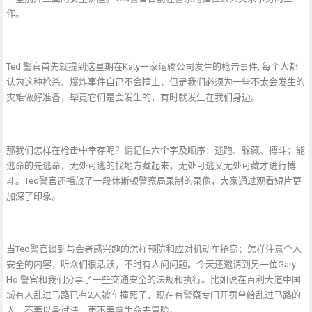
作。
Ted 警官首先就提到这星期在Katy一家运输公司发生的枪击事件, 每个人都
认为这种枪杀、爆炸事件自己不会撞上，但是我们必须为一些不太会发生的
灾难做好准备，毕竟它们是会发生的，有时就发生在我们身边。
那我们怎样在枪击中幸存呢？请记住六个字及顺序：逃跑、躲藏、搏斗；能
逃命的先逃命，无处可逃的找地方藏起来，无处可逃又无处可藏才进行搏
斗。Ted警官还播放了一段休斯顿警察局录制的录像，大家通过观看短片更
加深了印象。
当Ted警官谈到与会者感兴趣的怎样预防和应对机动车抢窃；怎样注意个人
安全的内容，听众们很活跃，不时有人问问题。今天还邀请到另一位Gary
Ho 警官和我们分享了一些交通安全的法规和执行。比如说在百利大道中国
城有人乱过马路已有2人被车撞死了，现在有警察专门开罚单给乱过马路的
人，不要以身试法，更不要拿生命去冒险。