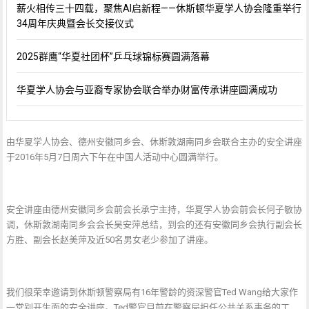
薪火相传三十四载，聚焦AI启新程——休斯顿华夏学人协会隆重举行
34周年庆典暨会长交接仪式
2025群鹰“华夏社团杯”乒乓球锦标赛圆满落幕
华夏学人协会与亚裔专家协会联合举办财富传承讲座圆满成功
由华夏学人协会、德州安徽同乡会、休斯敦湖南同乡会联合主办的安全讲座
于2016年5月7日周六下午在中国人活动中心圆满举行。
安全讲座由德州安徽同乡会前会长承宁主持，华夏学人协会前会长何子敏协
调，休斯敦湖南同乡会会长吴安萍总结，到会的还有安徽同乡会执行副会长
方胜、副会长赵美萍及近50名男女老少参加了讲座。
我们很荣幸邀请到休斯顿警察局有16年警龄的资深警官Ted Wang给大家作
一堂别开生面的安全讲座。Ted警官目前在警察局担任公共关系事务的工