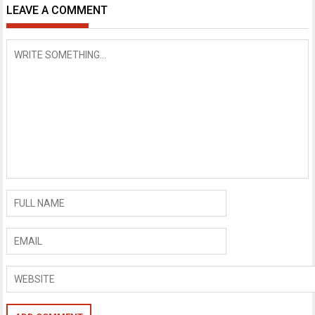
LEAVE A COMMENT