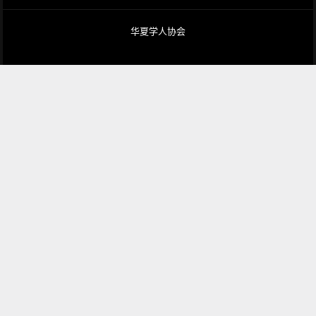
华夏学人协会