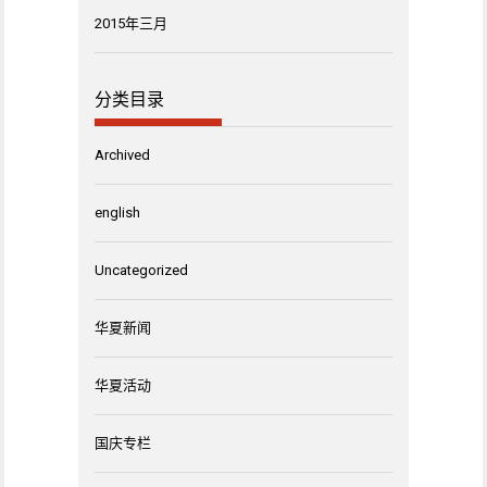
2015年三月
分类目录
Archived
english
Uncategorized
华夏新闻
华夏活动
国庆专栏